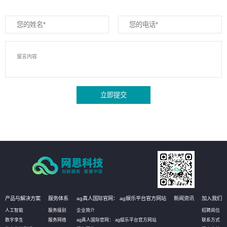
立即提交
产品与解决方案
服务体系
ag真人国际官网： ag娱乐平台官方网站
新闻资讯
加入我们
人工智能
服务级别
企业简介
招聘岗位
数字孪生
服务网络
ag真人国际官网： ag娱乐平台官方网站
联系方式