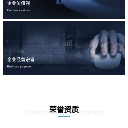
企业价值观
Corporate values
企业经营宗旨
Business purpose
荣誉资质
HONOR AND QUALIFICATION