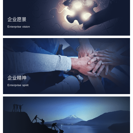
企业愿景
Enterprise vision
企业精神
Enterprise spirit