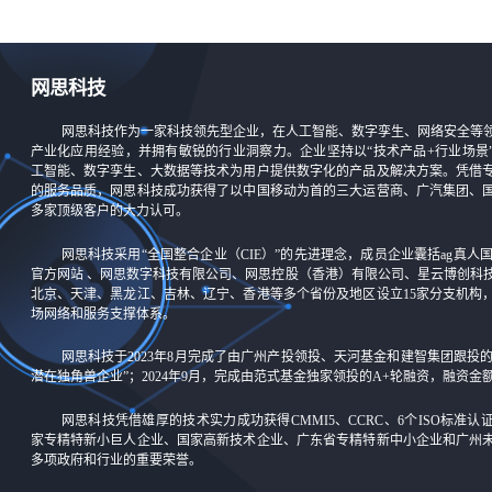
网思科技
网思科技作为一家科技领先型企业，在人工智能、数字孪生、网络安全等
产业化应用经验，并拥有敏锐的行业洞察力。企业坚持以“技术产品+行业场景
工智能、数字孪生、大数据等技术为用户提供数字化的产品及解决方案。凭借
的服务品质，网思科技成功获得了以中国移动为首的三大运营商、广汽集团、
多家顶级客户的大力认可。
网思科技采用“全国整合企业（CIE）”的先进理念，成员企业囊括ag真人国
官方网站 、网思数字科技有限公司、网思控股（香港）有限公司、星云博创科
北京、天津、黑龙江、吉林、辽宁、香港等多个省份及地区设立15家分支机构
场网络和服务支撑体系。
网思科技于2023年8月完成了由广州产投领投、天河基金和建智集团跟投
潜在独角兽企业”；2024年9月，完成由范式基金独家领投的A+轮融资，融资
网思科技凭借雄厚的技术实力成功获得CMMI5、CCRC、6个ISO标准
家专精特新小巨人企业、国家高新技术企业、广东省专精特新中小企业和广州
多项政府和行业的重要荣誉。