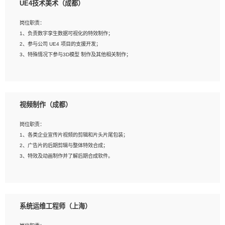
UE4技术美术（成都）
2、熟练掌握 Unity3D 程序开发，精通 C# 语言开发；
3、具有大量插件的使用调试经历，开发测试过 UWP 端程序者优先；
岗位职责：
4、有良好的沟通能力和团队合作意识；
1、负责数字孪生数据可视化的特效制作；
5、开发过 HoloLens 程序者优先。
2、参与公司 UE4 项目的支援开发；
3、特殊情况下参与3D模型 制作及其他相关制作；
岗位要求：
1、全日制本科以上学历，美术、动画相关专业毕业，具有相关效果制作经验2年以
视频制作（成都）
上；
2、熟练掌握 Particle 或 Niagara 制作特效模块；
岗位职责：
3、想象力丰富, 有一定的艺术审美深度；
1、各类企业宣传片视频的剪辑和片头片尾包装；
4、有良好的场景特效搭建功底；
2、广告片的后期剪辑与整体特效合成；
5、熟悉 3Ds Max 或者 Maya；
3、特效及动画制作并了解后期合成软件。
6、有良好的沟通能力和团队合作意识；
7、参与过建筑结构表现相关项目者优先
岗位要求：
1、热爱影视，责任心强，有强烈的兴趣和后期制作的主观能动性；
系统运维工程师（上海）
2、熟练使用After Effect、Photo Shop、熟练掌握视频剪辑和特效包装软件；
3、能对影片后期进行整体调色控制，具备一定审美感；