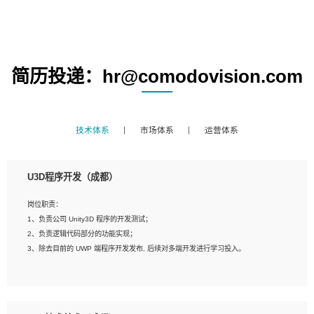
简历投递：hr@comodovision.com
技术体系
市场体系
运营体系
U3D程序开发（成都）
岗位职责：
1、负责公司 Unity3D 程序的开发测试；
2、负责逻辑代码部分的功能实现；
3、除去目前的 UWP 端程序开发发布, 后续对多端开发进行学习投入。
岗位要求：
1、全日制本科相关专业，具有相关开发经验?年以上；