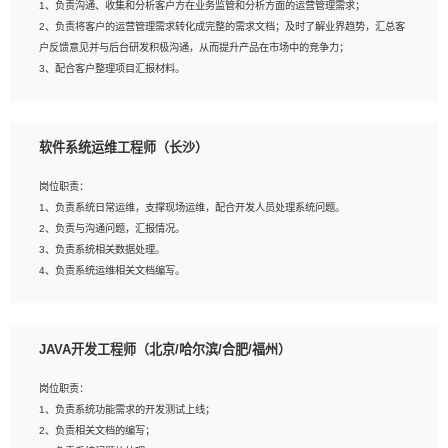
1、负责沟通、收集和分析客户方在业务监管和分析方面的运营管理需求；
4、熟悉OPENCV、HALCON等常用图像处理软件，熟练进行图像处理；
2、负责将客户的运营管理需求转化成完整的需求文档；及时了解业界趋势，汇总客
5、熟悉主流的分类算法、聚类算法和关联分析算法原理，能熟练使用神经网络算法
户反馈意见并与后台研发积极沟通，从而提升产品在市场中的竞争力；
的进行业务建模；
3、配合客户整理项目汇报材料。
6、对OCR领域有深入的研究，熟悉模型调参，压缩和整型化方法；
7、熟悉mysql、oracle、MongoDB、redis等其中一种数据库使用。
岗位要求：
软件系统运维工程师（长沙）
1、3年以上运营或解决方案的工作经验。
2、具备良好的逻辑能力、沟通能力和文字处理能力，能够从海量数据中发现关键特
岗位职责：
征，可独立提出完整的优化方案,并推动方案执行达成结果；熟练使用PPT、
1、负责系统日常运维，支撑现场运维，配合开发人员处理系统问题。
WORD、EXCEL等办公软件；
2、负责与沟通问题，汇报情况。
3、深入理解公司各项AI产品和技术信息；具有较强的文档编写能力，能独立撰写
3、负责系统相关数据处理。
PPT、方案建议书等，面试时需携带个人制作的专业PPT文件进行展示。
4、负责系统运维相关文档编写。
5、负责现场对接客户，沟通事项。
JAVA开发工程师（北京/哈尔滨/合肥/福州）
岗位要求：
1、计算机相关专业本科以上学历，1年以上软件系统运维经验。
岗位职责：
2、精通linux命令。
1、负责系统功能需求的开发测试上线；
3、熟悉oracle、mysql 数据库。
2、负责相关文档的编写；
4、善于沟通，具有良好的团队合作精神和协作能力。