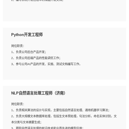
4、有较强的系统需求分析、文档编写能力、沟通能力；
5、具备与多团队合作的经验，良好团队协作精神；
岗位要求：
1、全日制本科及以上学历，计算机相关专业毕业，一年以上前端开发工作经验；
2、熟练掌握HTML、CSS、JavaScript等web相关技术；
Python开发工程师
3、熟悉react/vue/angular任何一种前端框架，熟悉react优先；
4、熟悉webpack配置和git操作；
岗位职责：
5、善于沟通，具有团队意识；
1、负责公司后台产品开发；
2、负责公司后端产品的性能调优工作；
3、参与公司AI产品的开发、实施、测试文档编写工作。
岗位要求:
1、计算机相关专业，本科及以上学历，2年以上后端开发经验，有过运营商项目经
NLP自然语言处理工程师（济南）
验的更佳；
2、熟练python编程语言，熟悉服务端开发流程，熟悉常见的算法和数据结构；
岗位职责：
3、熟悉数据库开发，熟悉Mysql、Oracle、MongoDb数据库应用开发其中一种；
1、负责相关算法的设计与实现，主要包括自然语言处理、通用机器学习算法；
4、熟悉Python Wed框架（Django/Flask...）代码能力优秀，熟悉编码规范和具备
2、负责大规模文本数据库处理，包括生文本预处理，句法分析，命名实体识别，文
良好的文档编写能力）；
本分类与文本摘要生成；
5、沟通表达能力强，具备团队协作能力。
3、跟踪自然语言处理的前沿技术和业界先进的模型应用；