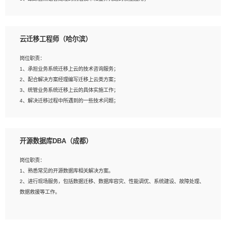
4、负责问答系统的搭建和知识图谱的建立；
云迁移工程师（哈尔滨）
岗位要求：
1、1年及以上自然语言处理方向研究或工作经验，统招本科及以上学历；
岗位职责：
2、熟悉tensorflow，keras，pytorch等常规深度学习框架，快速根据客户需求实现
1、承担业务系统迁移上云的技术咨询服务；
有效的模型；
2、配合解决方案经理编写迁移上云类方案；
3、熟悉掌握至少一种编程语言，如：Python，Java；
3、统管业务系统迁移上云的具体实施工作；
4、 熟悉NLP相关算法与实现；
4、解决迁移过程中所遇到的一些技术问题；
5、至少有一次及以上问答系统的项目实践，熟悉问答系统全流程开发者优先；
6、有较强的问题分析和处理能力，良好的团队合作意识；
7、 参与过相关竞赛或科研项目者优先。
岗位要求：
开源数据库DBA（成都）
1、专科及以上学历，三年以上工作经验，计算机等相关专业；
2、具备常见业务系统资源评估、部署优化和故障排查的能力；
岗位职责：
3、熟悉常见操作系统、存储、网络、 IO 等相关原理；
1、熟悉常见的开源数据库相关解决方案。
4、具有迁移工具实操经验，具备P2V、V2V迁移能力；
2、进行现场服务，包括数据迁移、数据库容灾、性能调优、系统建设、故障处理、
5、熟练华为、VMware虚拟化、云计算及云存储技术；
数据救援等工作。
6、熟悉主流数据库、应用服务器、中间件部署架构和运维方法；
7、具备资源池迁移、应用及数据迁移、异构数据迁移相关经验；
8、具有HCIE/H3CIE/VMware/阿里云等云计算方向认证者优先；
岗位要求：