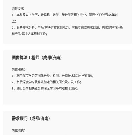
岗位要求
岗位要求：
1、本科及以上学历，计算机、数学、统计学等相关专业，同行业工作经验5年以
1、全日制统招本科及以上学历，计算机相关专业毕业，5年以上开发工作经验；
上；
2、具有扎实的java编程功底和良好的编码习惯，有分布式、多线程及高并发系统开
2、具备需求分析、产品/解决方案策划能力，可独立完成需求调研、需求整理与分析
发经验和性能调优经验尤佳；熟悉JVM调优；掌握基础中间件、基础架构方案和云
和产品/解决方案规划工作；
平台、云产品功能特性，熟练使用相关平台的功能和了解其背后实现机制；
3、逻辑缜密，对用户产品/解决方案体验敏感，对数据敏感，有产品/解决方案意
3、精通主流开发框架经验，精通一门主流开发语言；熟悉主流开源框架源码；
识，有主见，以数据为驱动，以结果为导向；
4、具有一定的大中型项目参与经验，有中间件、基础组件和框架的研发经验，具备
4、具有丰富的AI产品/解决方案解决方案经验，能够针对客户的需求，快速响应输出
研发管理流程建设经验；
图像算法工程师（成都/济南）
相关的解决方案，包括视频分析、图像识别、NLP、OCR、机器学习等；
5、熟悉Spring、Mybatis等开源框架和常用apache组件,熟悉Web服务端开发的各
5、具备AI技术背景，掌握TensorFlow、PyTorch、Spark MLlib、SK-Learn等常见
种常用框架和技术Springboot、Shiro、springcloud等；熟悉Linux常用命令和了解
岗位职责：
AI算法框架，对人脸识别、目标检测、图像识别、OCR、NLP等AI算法有深刻理
常用脚本语言，较丰富的线上系统运维经验，复杂问题排查思路清晰。
1、利用深度学习等图像分类、检测、分割技术解决业务问题；
解。具有AI平台级产品/解决方案从业经验者优先。具有大数据技术背景者优先；
2、负责深度学习及算法加速的相关研究及开发工作；
6、具备良好的客户意识与沟通能力，善于学习思考、创新与团队协作，认真负责、
3、进行公司相关业务的深度学习等前瞻技术研究。
执行力与抗压力强。
岗位要求：
1、统招本科以上学历，图形图像、计算机或数学相关专业；
需求顾问（成都/济南）
2、2年以上图像处理开发经验，熟悉python和spark开发；
3、熟练使用TensorFlow、Theano、Keras 及 Caffe 任意一种主流深度学习框架搭
岗位职责：
建深度学习系统环境；