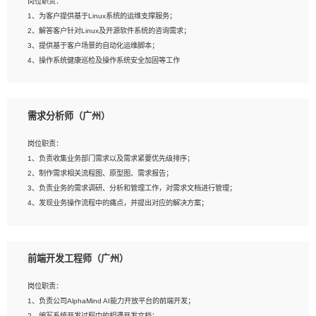
岗位职责：
4、在剪辑上会思考，有一定编导思维；
1、为客户提供基于Linux系统的运维支撑服务；
5、踏实， 勤奋，愿意在工作中不断学习，提高自我；
2、解答客户针对Linux及开源软件系统的咨询需求；
6、能与同事友好相处。
3、提供基于客户场景的自动化运维脚本；
4、操作系统健康巡检及操作系统安全加固等工作
岗位要求：
需求分析师（广州）
1、全日制本科计算机相关专业毕业，3年以上相关工作经验；
2、精通linux操作系统的运行维护，具有故障处理的能力
岗位职责：
3、熟练使用脚本语言，shell/python任一种，熟练使用Ansible
1、负责收集业务部门需求以及需求紧要优先级排序；
4、熟悉linux常见服务、中间件的基本原理、部署以及故障处理，如：Mysql、
2、制作需求相关流程图、原型图、需求报告；
Apache、Nginx、Zabbix、Kafka等
3、负责业务的需求调研、分析和管理工作，对需求文档进行管理；
5、熟悉主流虚拟化技术，如：VMware、KVM
4、发现业务操作流程中的痛点，并提出对应的解决方案；
6、具备网络方面的基础知识，熟悉常见的网络协议，如TCP/IP，转发原理，路由优
5、完成其他上级领导交予的任务和工作。
先级等
7、了解容器技术，熟悉docker或podman
8、有良好的文档编写能力和沟通能力，有RHCE证书优先
前端开发工程师（广州）
岗位要求：
1、本科以上学历，一年以上需求分析相关经验者优先；
岗位职责：
2、熟悉产品及需求规划工具，如:Axure、Xmind、MS Project等；
1、负责公司AlphaMind AI能力开放平台的前端开发；
3、具备良好的交流协调能力，有较强的责任感、工作积极主动；
2、编写系统开发过程中的相遇开发文档；