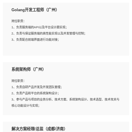
1、本科以上相关专业毕业，拥有三年以上相关数据工作经验经验。
Golang开发工程师（广州）
2、熟悉PostgreSQL、redis、MongoDB、ElasticSearch等开源数据库运维管理，
拥有开发经验优先。
岗位职责：
3、熟悉Oracle、MySQL、SQLServer中一种或多种优先。
1、负责服务端的API以及平台设计跟实现；
4、熟悉Hadoop、HBASE、Spark等大数据平台优先。
2、负责与保证服务端的高性能实现以及并发管理与控制；
5、熟悉linux或任意一种unix操作系统，如有较强操作系统侧工作经验者优先。
3、负责配合前端界面进行功能对接；
6、具备丰富的项目实施经验，较强的自我学习能力。
7、责任心强，为人友好，沟通能力强，具有良好的团队意识。
岗位要求：
1、本科及以上学历，计算机相关专业；
系统架构师（广州）
2、1年以上Golang开发工作经验，能独立完成相应项目开发；
3、基础扎实、熟悉数据结构与算法，熟悉多线程、多进程、IO复用等并发编程思维
岗位职责：
与实现，熟悉常用开源框架及设计模式；
1、负责自研产品开发及开发团队管理；
4、熟悉Golang、连接池、消息队列等组件使用、熟悉后端开发、测试、调试流程
2、负责产品和平台的系统架构设计；
跟工具使用；
3、参与产品与项目的业务分析、技术方案、系统架构设计、技术选型、技术攻关与
5、对技术有激情，喜欢钻研，能快速接受和掌握新技术，学习能力和工作责任心
核心功能设计与实现；
强，良好的沟通表达能力和团队协作能力。
4、根据业务及技术发展，做前瞻性的技术分析、研究及应用；
5、根据业务架构设计与业务需求，上接业务设计下接系统设计，编写系统概要设
计，指导技术骨干进行系统详细设计。
解决方案经理/总监（成都/济南）