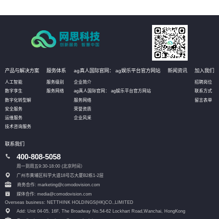
产品与解决方案
服务体系
ag真人国际官网： ag娱乐平台官方网站
新闻资讯
加入我们
人工智能
服务级别
企业简介
招聘岗位
数字孪生
服务网络
ag真人国际官网： ag娱乐平台官方网站
联系方式
数字化转型解
服务网络
留言表单
安全服务
荣誉资质
运维服务
企业风采
技术咨询服务
联系我们
400-808-5058
周一到周五9:30-18:00 (北京时间）
广州市黄埔区科学大道18号芯大厦B2栋1-2层
商务合作: marketing@comodovision.com
媒体合作: media@comodovision.com
Overseas business: NETTHINK HOLDINGS(HK)CO.,LIMITED
Add: Unit 04-05, 16F, The Broadway No.54-62 Lockhart Road,
Wanchai, HongKong