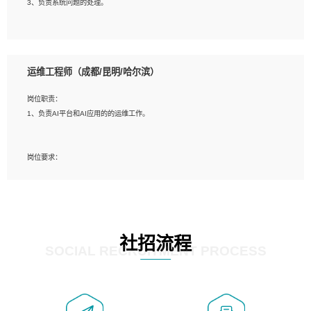
3、负责系统问题的处理。
5、必须有实际的生产环境系统维护经验。
6、有中国移动安全态势系统相关项目经验优先考虑。
岗位要求：
1、精通java编程，熟悉vue和jsp编程；
运维工程师（成都/昆明/哈尔滨）
2、熟悉linux命令；
3、熟练使用springmvc、springcloud、webservice等框架进行开发；
岗位职责：
4、熟练使用oracle、mysql进行开发；
1、负责AI平台和AI应用的的运维工作。
5、熟悉流程开发如使用activiti；
6、计算机相关专业本科以上学历，3年以上开发工作经验。
岗位要求：
1、计算机相关专业，大专以上学历，2年以上开发运维工作经验；
2、必须具备的能力：有丰富的运维开发和K8S运维经验；熟悉K8S、Git、docker
等相关工具使用；熟练掌握Linux环境下的Shell语言 ；工作责任感强、具有良好的
沟通能力、服务意识；
3、掌握Linux环境下的Python编程语言；
社招流程
4、掌握DevOps思想、方法和流程。Jenkins工具使用；
SOCIAL RECRUITMENT PROCESS
5、掌握常见中间件配置与优化，如mysql、nginx等；
6、掌握服务器的维护，熟悉linux系统的常用操作；
7、掌握和第三方系统API接口的维护操作，和安全漏洞扫描的修复工作。