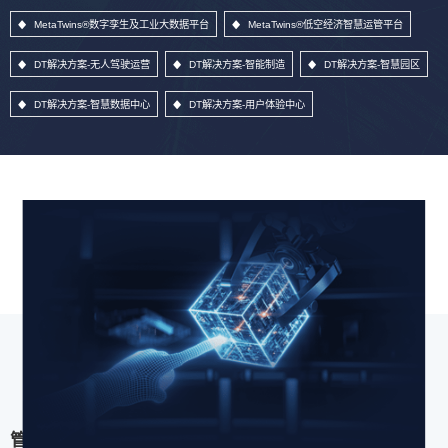
MetaTwins®数字孪生及工业大数据平台
MetaTwins®低空经济智慧运管平台
DT解决方案-无人驾驶运营
DT解决方案-智能制造
DT解决方案-智慧园区
DT解决方案-智慧数据中心
DT解决方案-用户体验中心
管理信息系统